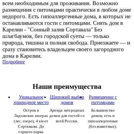
всем необходимым для проживания. Возможно
размещения с питомцами практически в любом доме
недорого. Есть гипоаллергенные дома, в которых не
останавливаются гости с питомцами.
Снять дом в
Карелии - "Сонный залив Сортавала"
Без
шлагбаумов, без городской суеты — только
природа, тишина и полная свобода.
Приезжаете — и
сразу становитесь владельцем своего загородного
дома в Карелии.
Подробнее
Наши преимущества
Уникальное
Широкий выбор
Размещение с
природное место
домов
питомцами
Остров в
Аренда загородных
Большинство
Ладожских шхерах
домов для гостей со
домов, есть и
(лес, озеро), 4 км от
всей России.
гипоаллергенные
Сортавалы. До
(без животных).
горного парка