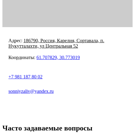
Адрес:
186790, Россия,
Карелия,
Сортавала,
п.
Нукутталахти, ул Центральная 52
Координаты:
61.707829, 30.773019
+7 981 187 80 02
sonniyzaliv@yandex.ru
Часто задаваемые вопросы