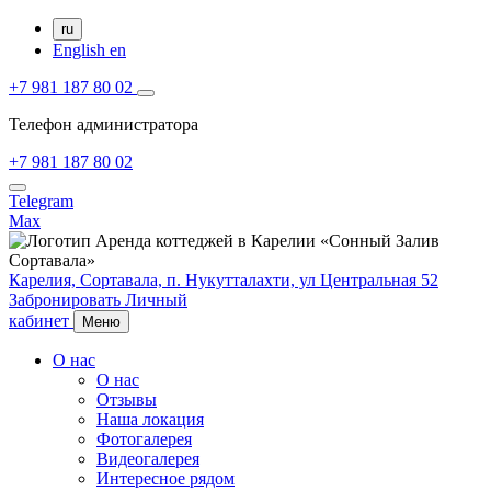
ru
English
en
+7 981 187 80 02
Телефон администратора
+7 981 187 80 02
Telegram
Max
Карелия,
Сортавала,
п. Нукутталахти, ул Центральная 52
Забронировать
Личный
кабинет
Меню
О нас
О нас
Отзывы
Наша локация
Фотогалерея
Видеогалерея
Интересное рядом