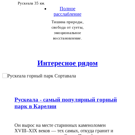
Рускеала 35 км.
Полное
расслабление
Тишина природы,
свобода от суеты,
эмоциональное
восстановление.
Интересное рядом
15 км
4 км
15 минут
Рускеала - самый популярный горный
4 Валаамский монастырь и ладожские
парк в Карелии
«шхеры»
Питомник с собаками хаски «Белая
Конный двор Красная горка
Исторический парк бастион для детей и
руна»
подростков в средневековом стиле
Он вырос на месте старинных каменоломен
Заповедник «Ладожские шхеры» входит в десятку
XVIII–XIX веков — тех самых, откуда гранит и
самых популярных туристических направлений
Прогуляйтесь верхом по тропам соснового леса —