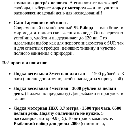
компанию
до трёх человек
. А если хотите настоящей
свободы, выберите
лодку с мотором
— и получите в
распоряжение целый день для исследований!
Сап: Гармония и лёгкость
Современный и манёвренный
SUP-борд
— ваш билет в
мир медитативного скольжения по воде. Он невероятно
устойчив, удобен и выдерживает
до 120 кг
. Это
идеальный выбор как для первого знакомства с SUP, так
и для опытных гребцов, ценящих тишину и чувство
полного единения с природой.
Всё просто и понятно:
Лодка весельная 3местная или сап
— 1500 рублей за 3
часа (вполне достаточно, чтобы насладиться прогулкой).
Лодка весельная 4местная
- 3000 рублей за целый
день
. (Подача по предзаказу) Для рыбалки и прогулок в
заливе.
Лодка моторная ПВХ 3,7 метра - 3500 три часа, 6500
целый день.
Подачу оплачивать не нужно
. 5
пассажиров, мотор 9.9 (15). 10 литров в комплекте.
Рыбацкий набор для двоих 2000
(спиннинги,