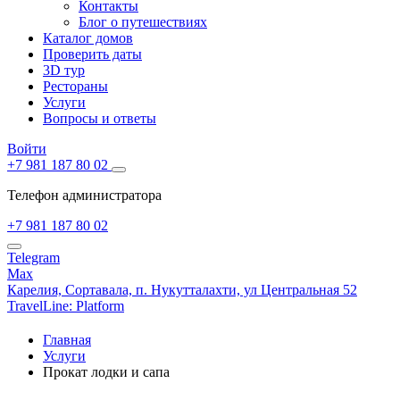
Контакты
Блог о путешествиях
Каталог домов
Проверить даты
3D тур
Рестораны
Услуги
Вопросы и ответы
Войти
+7 981 187 80 02
Телефон администратора
+7 981 187 80 02
Telegram
Max
Карелия,
Сортавала,
п. Нукутталахти, ул Центральная 52
TravelLine: Platform
Главная
Услуги
Прокат лодки и сапа