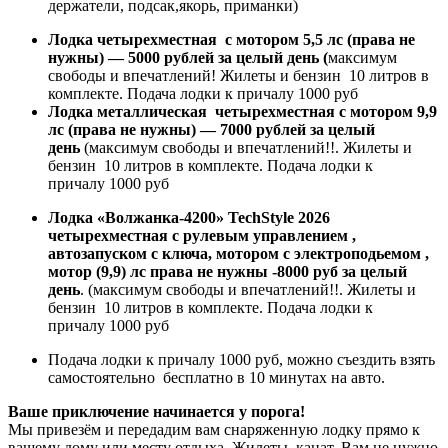
держатели, подсак,якорь, приманки)
Лодка четырехместная с мотором
5,5 лс (права не
нужны) — 5000 рублей за целый день (
максимум
свободы и впечатлений! Жилеты и бензин 10 литров в
комплекте. Подача лодки к причалу 1000 руб
Лодка металлическая четырехместная с мотором 9,9
лс
(права не нужны) — 7000 рублей за целый
день
(максимум свободы и впечатлений!!. Жилеты и
бензин 10 литров в комплекте. Подача лодки к
причалу 1000 руб
Лодка «Волжанка-4200»
TechStyle 2026
четырехместная с рулевым управлением ,
автозапуском с ключа, мотором с электроподьемом ,
мотор (9,9) лс права не нужны -8000 руб за целый
день
. (максимум свободы и впечатлений!!. Жилеты и
бензин 10 литров в комплекте. Подача лодки к
причалу 1000 руб
Подача лодки к причалу 1000 руб, можно съездить взять
самостоятельно бесплатно в 10 минутах на авто.
Ваше приключение начинается у порога!
Мы привезём и передадим вам снаряженную лодку прямо к
вашему дому или месту отдыха. Жилеты, канат. Вам не нужно