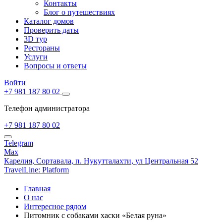
Контакты
Блог о путешествиях
Каталог домов
Проверить даты
3D тур
Рестораны
Услуги
Вопросы и ответы
Войти
+7 981 187 80 02
Телефон администратора
+7 981 187 80 02
Telegram
Max
Карелия,
Сортавала,
п. Нукутталахти, ул Центральная 52
TravelLine: Platform
Главная
О нас
Интересное рядом
Питомник с собаками хаски «Белая руна»