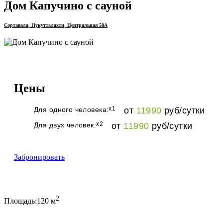
Дом Капучино с сауной
Сортавала
,
Нукутталахти
,
Центральная 58А
Цены
x1
Для одного человека:
от
11990
руб
/сутки
x2
Для двух человек:
от
11990
руб
/сутки
Забронировать
2
Площадь:
120 м