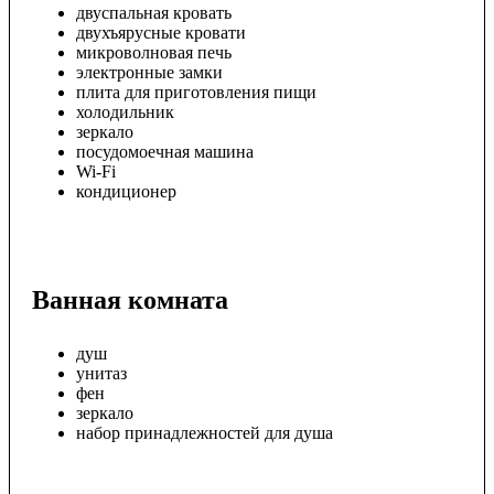
двуспальная кровать
двухъярусные кровати
микроволновая печь
электронные замки
плита для приготовления пищи
холодильник
зеркало
посудомоечная машина
Wi-Fi
кондиционер
Ванная комната
душ
унитаз
фен
зеркало
набор принадлежностей для душа