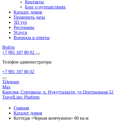
Контакты
Блог о путешествиях
Каталог домов
Проверить даты
3D тур
Рестораны
Услуги
Вопросы и ответы
Войти
+7 981 187 80 02
Телефон администратора
+7 981 187 80 02
Telegram
Max
Карелия,
Сортавала,
п. Нукутталахти, ул Центральная 52
TravelLine: Platform
Главная
Каталог домов
Коттедж «Черная жемчужина» 80 кв.м