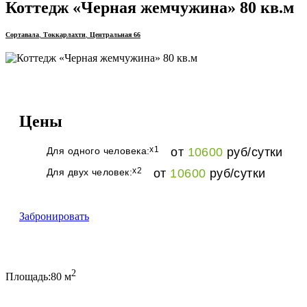
Коттедж «Черная жемчужина» 80 кв.м
Сортавала
,
Токкарлахти
,
Центральная 66
Цены
x1
Для одного человека:
от
10600
руб
/сутки
x2
Для двух человек:
от
10600
руб
/сутки
Забронировать
2
Площадь:
80 м