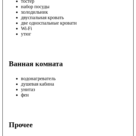
тостер
набор посуды
холодильник
двуспальная кровать
две односпальные кровати
Wi-Fi
утюг
Ванная комната
водонагреватель
душевая кабина
унитаз
фен
Прочее