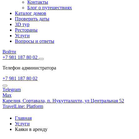
Контакты
Блог о путешествиях
Каталог домов
Проверить даты
3D тур
Рестораны
Услуги
Вопросы и ответы
Войти
+7 981 187 80 02
Телефон администратора
+7 981 187 80 02
Telegram
Max
Карелия,
Сортавала,
п. Нукутталахти, ул Центральная 52
TravelLine: Platform
Главная
Услуги
Каяки в аренду